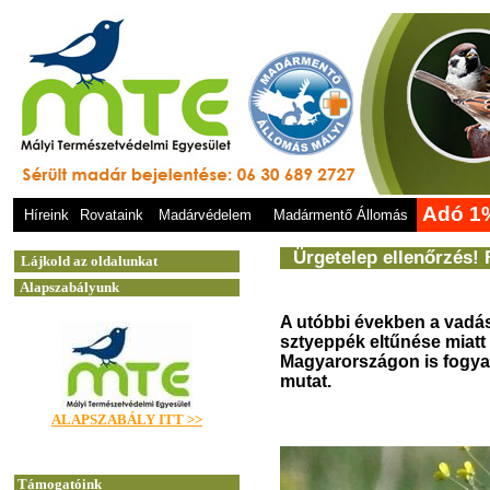
Adó 1
Híreink
Rovataink
Madárvédelem
Madármentő Állomás
Ürgetelep ellenőrzés!
A
utóbbi években a vadás
sztyeppék eltűnése miatt
Magyarországon is fogy
mutat.