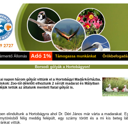
Adó 1%
rmentő Állomás
Támogassa munkánkat
Örökbefogadá
Borsodi gólyák a Hortobágyon!
ai napon három gólyát vittünk el a Hortobágyi Madárkórházba.
iskolc Zoo-tól délelőtt elhoztunk 2 sérült madarat és Mályiban
éjük tettük az általunk mentett fiatal gólyát is.
ben elindultunk a Hortobágyra ahol Dr. Déri János már várta a madarakat. E
rnytörésből félig meddig felépült, egy szárny törött és a mi kis beteg lá
yánkat vittük.