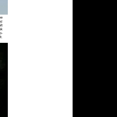
be
az
lt
ük
o-
t.