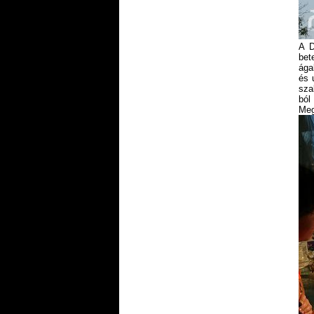
A D
bet
ága
és 
sza
ból
Meg