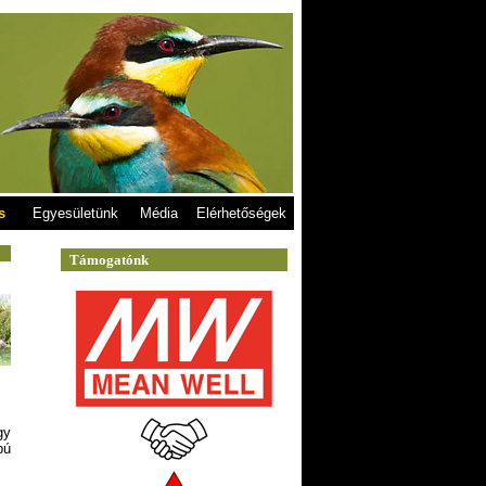
s
Egyesületünk
Média
Elérhetőségek
gy
bú