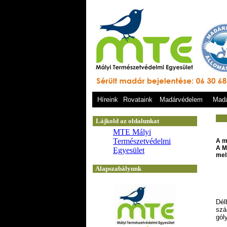
Híreink
Rovataink
Madárvédelem
Madá
A m
A M
mell
Dél
szá
gól