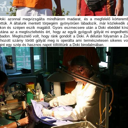
oki azonnal megvizsgálta mindhárom madarat, és a megfelelő kórterem
ettük. A általunk mentett törpegém gyönyörűen lábadozik, már közlekedik 
kon és szépen eszik magától. Gyors eszmecsere után a Doki ebéddel kíná
utána az a megtiszteltetés ért, hogy az egyik gyógyult gólyát mi engedhett
badon. Megtisztelő volt, hogy ránk gondolt a Doki. A délután folyamán a Zo
 hozott szárny törött gólyát meg is operálta ami természetesen sikeres vol
int egy szép és hasznos napot töltöttünk a Doki birodalmában.