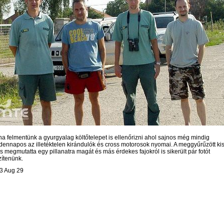
na felmentünk a gyurgyalag költőtelepet is ellenőrizni ahol sajnos még mindig
dennapos az illetéktelen kirándulók és cross motorosok nyomai. A meggyűrűzött ki
 is megmutatta egy pillanatra magát és más érdekes fajokról is sikerült pár fotót
zítenünk.
3 Aug 29