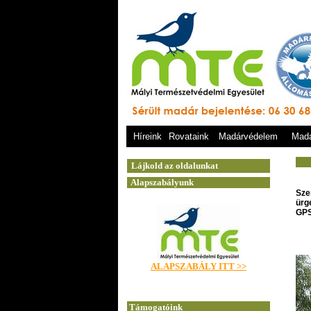
Híreink
Rovataink
Madárvédelem
Madá
Sze
ürg
GPS