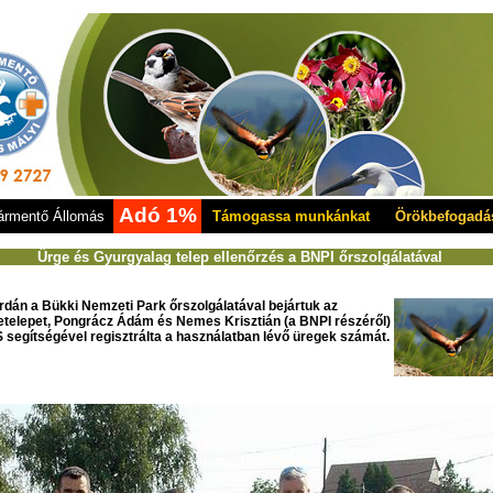
Adó 1%
rmentő Állomás
Támogassa munkánkat
Örökbefogadá
Ürge és Gyurgyalag telep ellenőrzés a BNPI őrszolgálatával
rdán a Bükki Nemzeti Park őrszolgálatával bejártuk az
etelepet, Pongrácz Ádám és Nemes Krisztián (a BNPI részéről)
 segítségével regisztrálta a használatban lévő üregek számát.