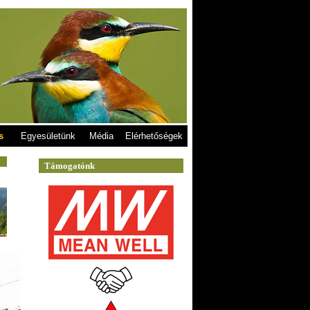
s
Egyesületünk
Média
Elérhetőségek