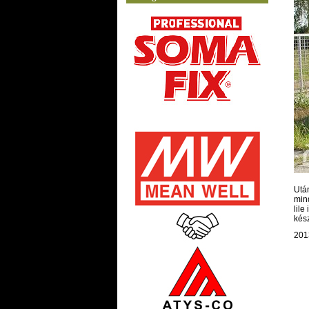
Utá
min
lile
kés
201