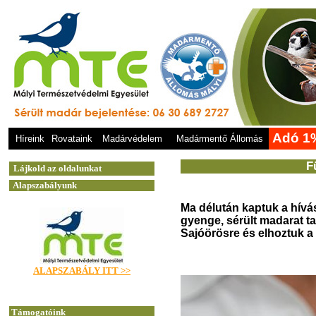
Adó 1
Híreink
Rovataink
Madárvédelem
Madármentő Állomás
F
Ma délután kaptuk a hívá
gyenge, sérült madarat ta
Sajóörösre és elhoztuk a