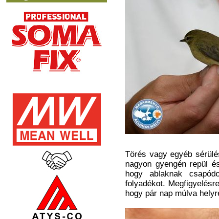
Törés vagy egyéb sérülés
nagyon gyengén repül és
hogy ablaknak csapódo
folyadékot. Megfigyelés
hogy pár nap múlva helyr