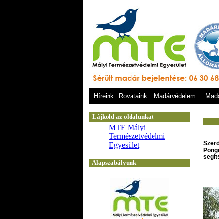
Híreink
Rovataink
Madárvédelem
Madá
Szerd
Pongr
segít