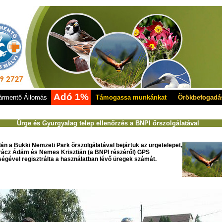
Adó 1%
rmentő Állomás
Támogassa munkánkat
Örökbefogadá
Ürge és Gyurgyalag telep ellenőrzés a BNPI őrszolgálatával
án a Bükki Nemzeti Park őrszolgálatával bejártuk az ürgetelepet,
ácz Ádám és Nemes Krisztián (a BNPI részéről) GPS
ségével regisztrálta a használatban lévő üregek számát.