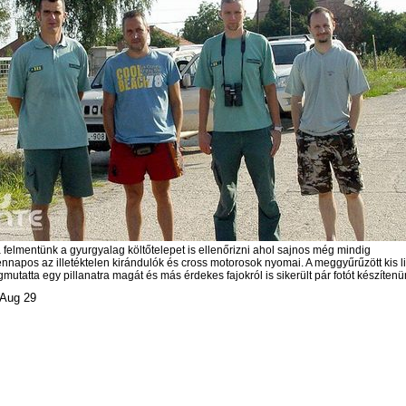
 felmentünk a gyurgyalag költőtelepet is ellenőrizni ahol sajnos még mindig
nnapos az illetéktelen kirándulók és cross motorosok nyomai. A meggyűrűzött kis li
mutatta egy pillanatra magát és más érdekes fajokról is sikerült pár fotót készítenü
 Aug 29