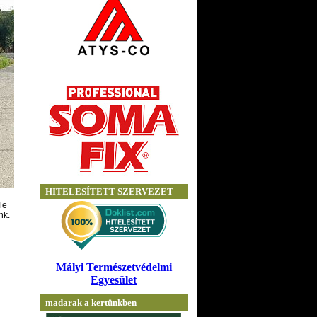
le
nk.