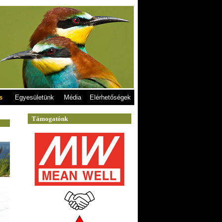
s
Egyesületünk
Média
Elérhetőségek